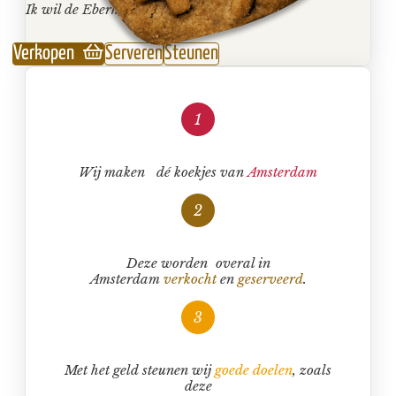
Ik wil de Eberhardjes
Verkopen
Serveren
Steunen
Wij maken dé koekjes van
Amsterdam
Deze worden overal in
Amsterdam
verkocht
en
geserveerd
.
Met het geld steunen wij
goede doelen
, zoals
deze