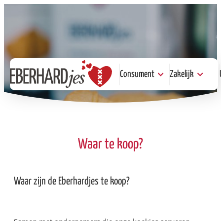
Consument
Zakelijk
Consument
Zakelijk
Kopen
Help je mee
Proeven
Serveren of
Steunen
Steunen
Waar te koop?
Waar zijn de Eberhardjes te koop?