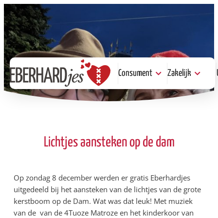
Consument
Zakelijk
Consument
Zakelijk
Kopen
Help je mee
Proeven
Serveren of
Steunen
Steunen
Lichtjes aansteken op de dam
Op zondag 8 december werden er gratis Eberhardjes
uitgedeeld bij het aansteken van de lichtjes van de grote
kerstboom op de Dam. Wat was dat leuk! Met muziek
van de van de 4Tuoze Matroze en het kinderkoor van