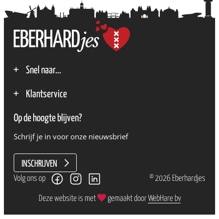
Snel naar...
Over stichting Eberhardjes
Klantservice
Contact
Privacybeleid
Zakelijk
Op de hoogte blijven?
Klantenservice
Schrijf je in voor onze nieuwsbrief
Algemene voorwaarden
INSCHRIJVEN
Volg ons op
© 2026 Eberhardjes
Deze website is met
gemaakt door
WebHare bv