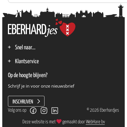
Snel naar...
Over stichting Eberhardjes
Klantservice
Contact
Privacybeleid
Zakelijk
Op de hoogte blijven?
Klantenservice
Schrijf je in voor onze nieuwsbrief
Algemene voorwaarden
INSCHRIJVEN
Volg ons op
© 2026 Eberhardjes
Deze website is met
gemaakt door
WebHare bv