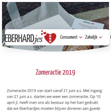
Consument
Zakelijk
Consument
Zakelijk
Kopen
Help je mee
Proeven
Serveren of
Steunen
Steunen
Zomeractie 2019
Zomeractie 2019 van start vanaf 21 juni a.s. Met ingang
van 21 juni a.s. starten we weer een zomeractie. Op 10
april jl. heeft men ons als bestuur op het hart gedrukt
dat we Eberhardjes moeten blijven doneren aan goede