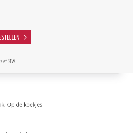
ESTELLEN
usief BTW.
ak. Op de koekjes