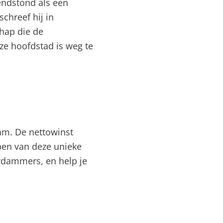
endstond als een
schreef hij in
hap die de
ze hoofdstad is weg te
am. De nettowinst
pen van deze unieke
rdammers, en help je