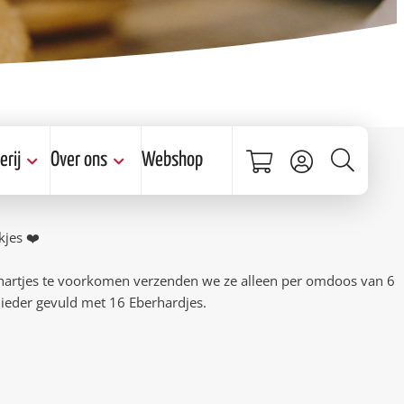
erij
Over ons
Webshop
galerij
Over ons
jes ❤️
nmelden
Stichting
Projecten
hartjes te voorkomen verzenden we ze alleen per omdoos van 6
Nieuws
ieder gevuld met 16 Eberhardjes.
Contact