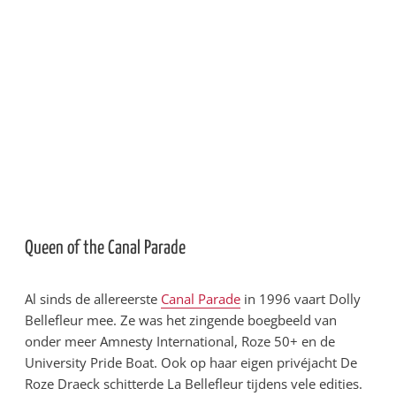
Amsterdam is en dat je do
jouw deelname laat zien,
welk land je hart uitgaat.
Résalieke Vlieger en Ineke Kuiper
Stichting Eberhardjes Amsterdam
Queen of the Canal Parade
Al sinds de allereerste
Canal Parade
in 1996 vaart Dolly
Bellefleur mee. Ze was het zingende boegbeeld van
onder meer Amnesty International, Roze 50+ en de
University Pride Boat. Ook op haar eigen privéjacht De
Roze Draeck schitterde La Bellefleur tijdens vele edities.