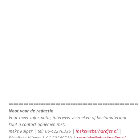
live our CommUnity. Let's
this Pride!
Dolly Bellefleur
Alter ego van cabaretier en tekstdich
Douma
====================================================
Noot voor de redactie
Voor meer informatie, interview verzoeken of beeldmateriaal
kunt u contact opnemen met:
Ineke Kuiper | tel: 06-42276336 |
ineke@eberhardjes.nl
|