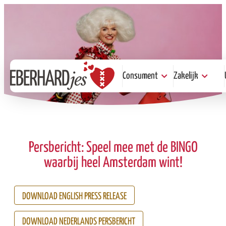
Consument
Zakelijk
Consument
Zakelijk
Kopen
Help je mee
Proeven
Serveren of
Steunen
Steunen
Persbericht: Speel mee met de BINGO
waarbij heel Amsterdam wint!
DOWNLOAD ENGLISH PRESS RELEASE
DOWNLOAD NEDERLANDS PERSBERICHT