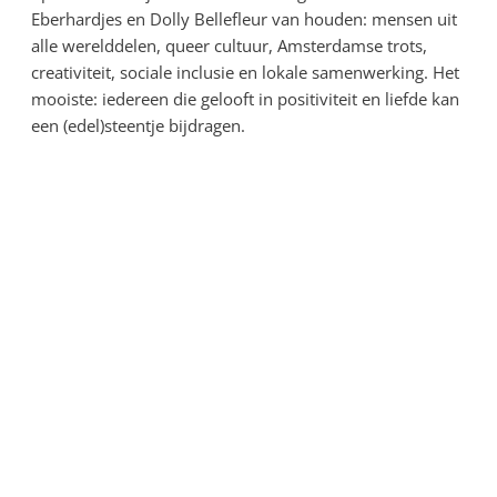
Eberhardjes en Dolly Bellefleur van houden: mensen uit
alle werelddelen, queer cultuur, Amsterdamse trots,
creativiteit, sociale inclusie en lokale samenwerking. Het
mooiste: iedereen die gelooft in positiviteit en liefde kan
een (edel)steentje bijdragen.
Wat we vooral willen late
is dat samenwerking je ee
onbetaalbaar positief gevo
geeft. Hoe bijzonder is het
de wereld via UNITY B
laten zien hoe divers en u