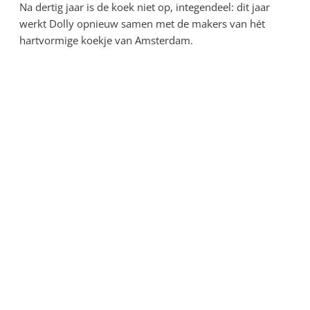
Na dertig jaar is de koek niet op, integendeel: dit jaar
werkt Dolly opnieuw samen met de makers van hét
hartvormige koekje van Amsterdam.
In een tijd van toenemend
polarisatie wil ik tijdens 
Canal Parade een oproep
om de verschillen te laten
Alleen samen kunnen we he
keren. Homo, hetero, lesbi
transgender, non-binair of
Let's celebrate diversity. 