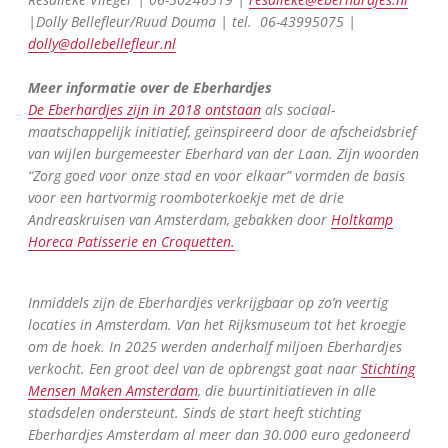
Résalieke Vlieger | 06-50246519 |
resalieke@eberhardjes.nl
|Dolly Bellefleur/Ruud Douma | tel. 06-43995075 |
dolly@dollebellefleur.nl
Meer informatie over de Eberhardjes
De Eberhardjes zijn in 2018 ontstaan
als sociaal-
maatschappelijk initiatief, geïnspireerd door de afscheidsbrief
van wijlen burgemeester Eberhard van der Laan. Zijn woorden
“Zorg goed voor onze stad en voor elkaar” vormden de basis
voor een hartvormig roomboterkoekje met de drie
Andreaskruisen van Amsterdam, gebakken door
Holtkamp
Horeca Patisserie en Croquetten.
Inmiddels zijn de Eberhardjes verkrijgbaar op zo’n veertig
locaties in Amsterdam. Van het Rijksmuseum tot het kroegje
om de hoek. In 2025 werden anderhalf miljoen Eberhardjes
verkocht. Een groot deel van de opbrengst gaat naar
Stichting
Mensen Maken Amsterdam
, die buurtinitiatieven in alle
stadsdelen ondersteunt. Sinds de start heeft stichting
Eberhardjes Amsterdam al meer dan 30.000 euro gedoneerd